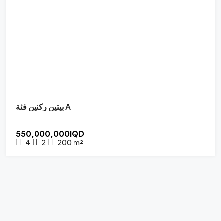
بيتين ركنين فئة A
550,000,000IQD
4
2
200
m²