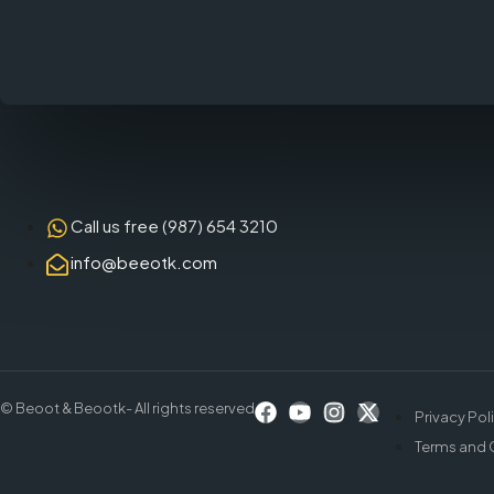
Call us free (987) 654 3210
info@beeotk.com
© Beoot & Beootk- All rights reserved
Privacy Pol
Terms and 