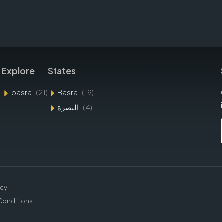
Explore
States
basra
(21)
Basra
(19)
البصرة
(4)
icy
Conditions