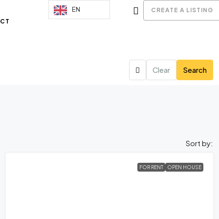
MMM
EN
CREATE A LISTING
CT
Clear
Search
Sort by:
FOR RENT
OPEN HOUSE