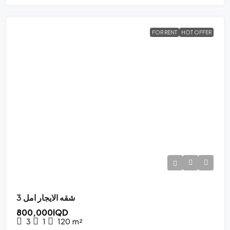
FOR RENT
HOT OFFER
شقه الايجار امل 3
800,000IQD
3
1
120
m²