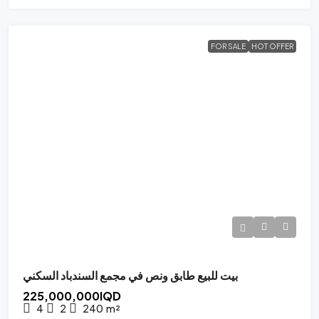
FOR SALE
HOT OFFER
بيت للبيع طابق ونص في مجمع السندباد السكني
225,000,000IQD
4
2
240
m²