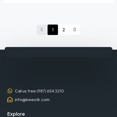
1
2
Call us free (987) 654 3210
info@beeotk.com
Explore