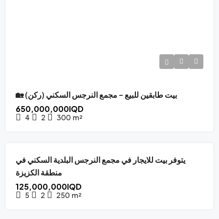
🏡 بيت طابقين للبيع – مجمع النرجس السكني (ركن)
650,000,000IQD
4
2
300
m²
يتوفر بيت للايجار في مجمع النرجس البلدية السكني في
FOR RENT
SPECIAL OFFER
منطقة الكزيزة
125,000,000IQD
5
2
250
m²