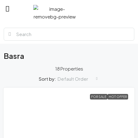
MMM
Basra
18 Properties
Default Order
Sort by:
FOR SALE
HOT OFFER