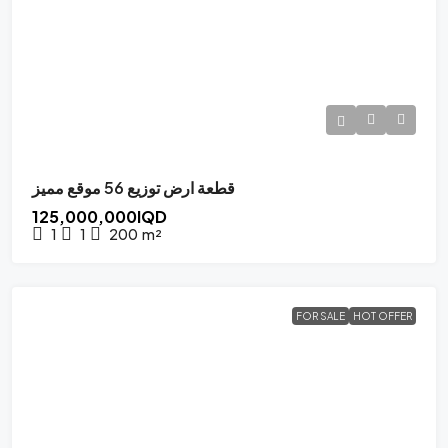
قطعة ارض توزيع 56 موقع مميز
125,000,000IQD
1
1
200
m²
FOR SALE
HOT OFFER