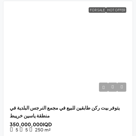
FOR SALE
HOT OFFER
يتوفر بيت ركن طابقين للبيع في مجمع النرجس البلدية في
منطقة ياسين خريبط
350,000,000IQD
5
5
250
m²