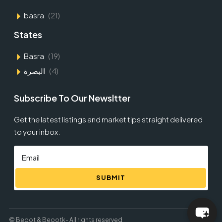
basra
(21)
States
Basra
(19)
البصرة
(4)
Subscribe To Our Newsltter
Get the latest listings and market tips straight delivered
to your inbox.
SUBMIT
© Beoot & Beootk- All rights reserved