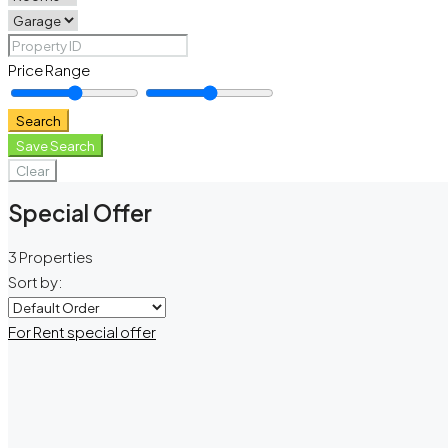
Price Range
Search
Save Search
Clear
Special Offer
3 Properties
Sort by:
For Rent
special offer