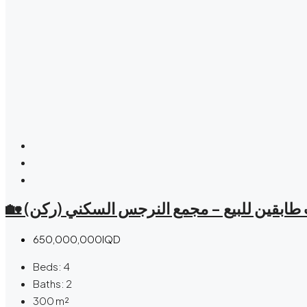
🏡  طابقين للبيع – مجمع النرجس السكني (ركن
650,000,000IQD
Beds:
4
Baths:
2
300
m²