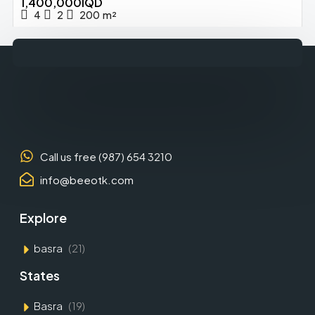
1,400,000IQD
4
2
200
m²
Call us free (987) 654 3210
info@beeotk.com
Explore
basra
(21)
States
Basra
(19)