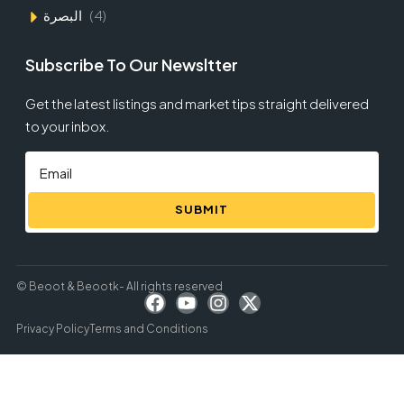
البصرة
(4)
Subscribe To Our Newsltter
Get the latest listings and market tips straight delivered
to your inbox.
SUBMIT
© Beoot & Beootk- All rights reserved
Privacy Policy
Terms and Conditions