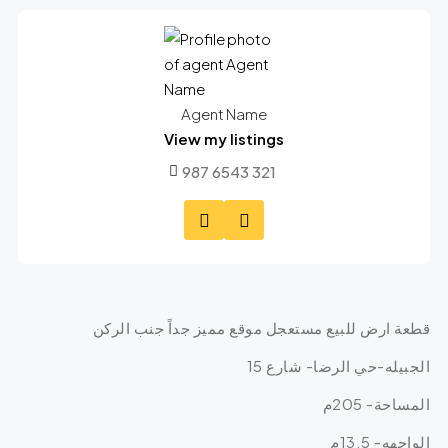
Agent Name
View my listings
987 6543 321
قطعة ارض للبيع مستعجل موقع مميز جداً جنب الركن
الجبيله-حي الرضا- شارع 15
المساحة- 205م
الواجهه- 13.5م