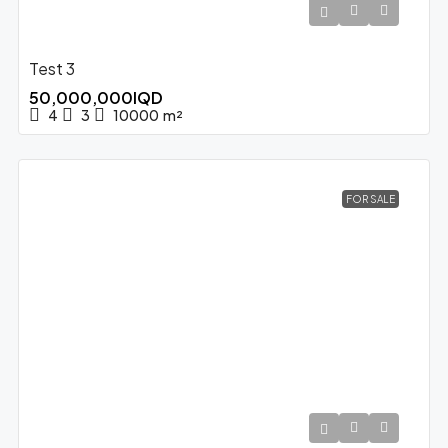
Test 3
50,000,000IQD
4
3
10000
m²
FOR SALE